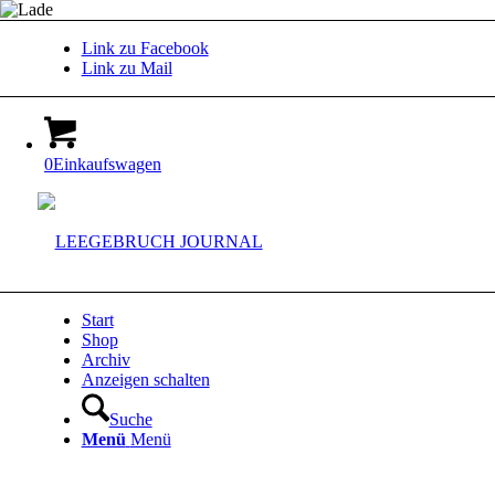
Link zu Facebook
Link zu Mail
0
Einkaufswagen
Start
Shop
Archiv
Anzeigen schalten
Suche
Menü
Menü