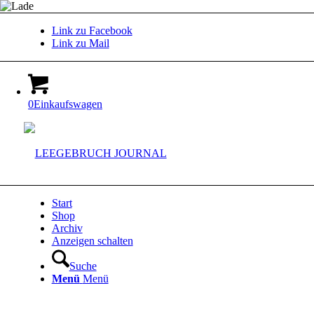
Link zu Facebook
Link zu Mail
0
Einkaufswagen
Start
Shop
Archiv
Anzeigen schalten
Suche
Menü
Menü