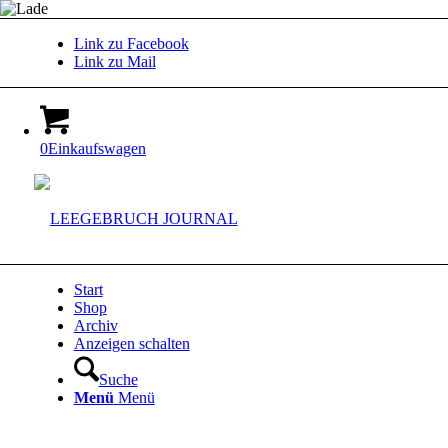
Link zu Facebook
Link zu Mail
0
Einkaufswagen
Start
Shop
Archiv
Anzeigen schalten
Suche
Menü
Menü