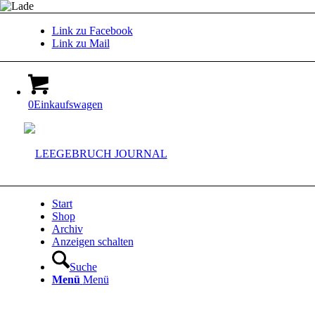
Link zu Facebook
Link zu Mail
0
Einkaufswagen
Start
Shop
Archiv
Anzeigen schalten
Suche
Menü
Menü