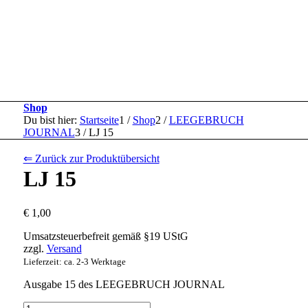
Shop
Du bist hier:
Startseite
1
/
Shop
2
/
LEEGEBRUCH
JOURNAL
3
/
LJ 15
⇐ Zurück zur Produktübersicht
LJ 15
€
1,00
Umsatzsteuerbefreit gemäß §19 UStG
zzgl.
Versand
Lieferzeit: ca. 2-3 Werktage
Ausgabe 15 des LEEGEBRUCH JOURNAL
LJ