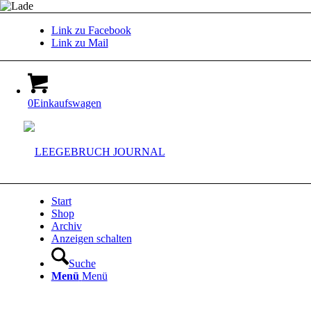
Link zu Facebook
Link zu Mail
0
Einkaufswagen
Start
Shop
Archiv
Anzeigen schalten
Suche
Menü
Menü