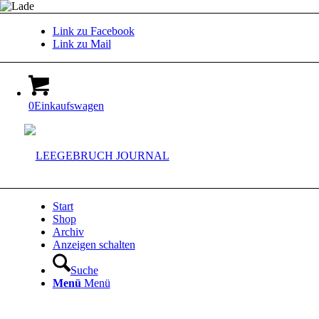
Link zu Facebook
Link zu Mail
0
Einkaufswagen
Start
Shop
Archiv
Anzeigen schalten
Suche
Menü
Menü